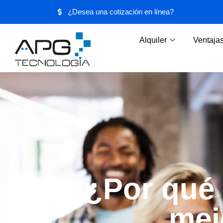
¿Desea una cotización en línea?
Alquiler
Ventaja
¿Por qué 
mej