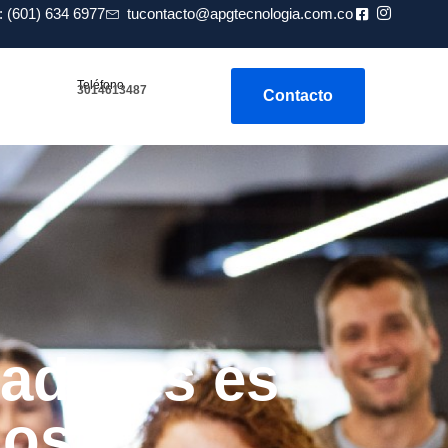
 (601) 634 6977
tucontacto@apgtecnologia.com.co
Teléfono
3014613487
Contacto
tadores es
los?