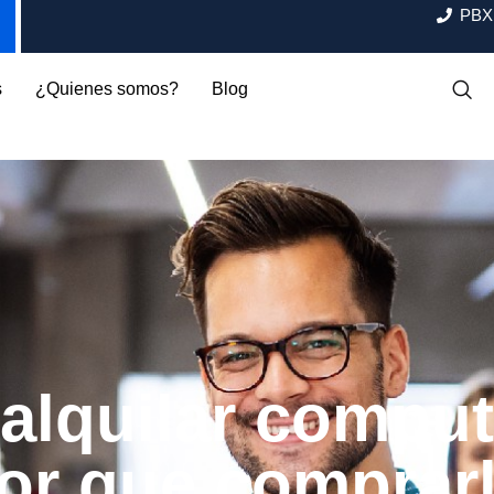
PBX:
s
¿Quienes somos?
Blog
alquilar compu
or que comprar