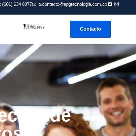
 (601) 634 6977
tucontacto@apgtecnologia.com.co
Teléfono
3014613487
Contacto
ectos de
tos