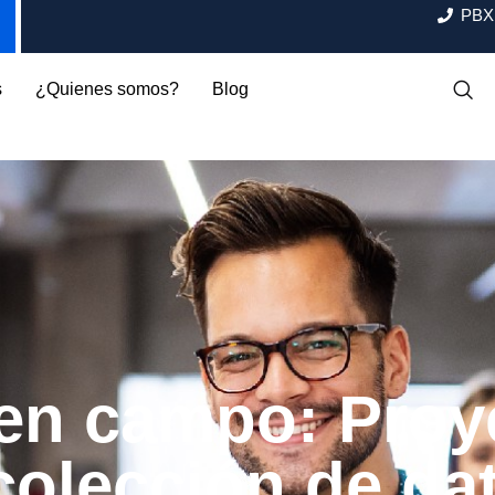
PBX:
s
¿Quienes somos?
Blog
 en campo: Proy
colección de da