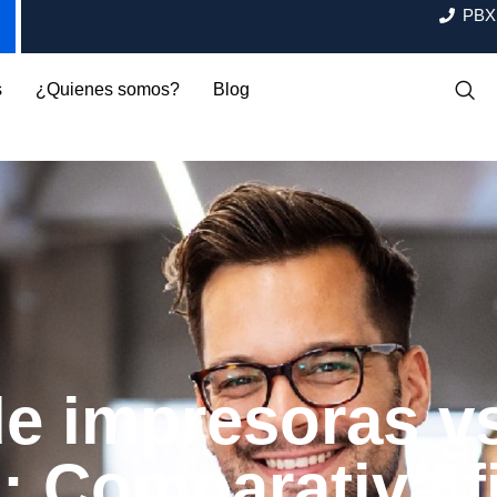
PBX:
s
¿Quienes somos?
Blog
de impresoras v
l: Comparativa f