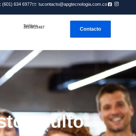
 (601) 634 6977
tucontacto@apgtecnologia.com.co
Teléfono
3014613487
Contacto
sto oculto