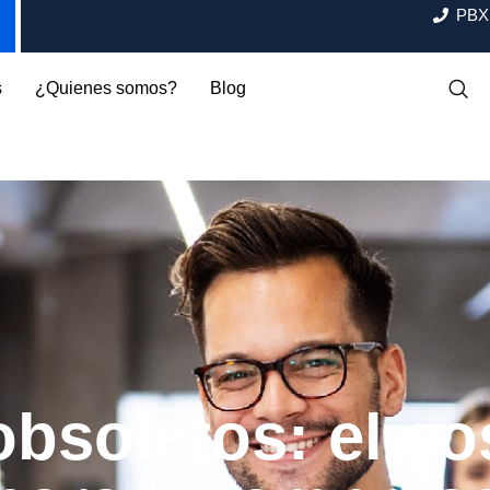
PBX:
s
¿Quienes somos?
Blog
bsoletos: el co