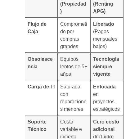
(Propiedad
(Renting
)
APG)
Flujo de
Comprometi
Liberado
Caja
do por
(Pagos
compras
mensuales
grandes
bajos)
Obsolesce
Equipos
Tecnología
ncia
lentos de 5+
siempre
años
vigente
Carga de TI
Saturada
Enfocada
con
en
reparacione
proyectos
s menores
estratégicos
Soporte
Costo
Cero costo
Técnico
variable e
adicional
incierto
(Incluido)