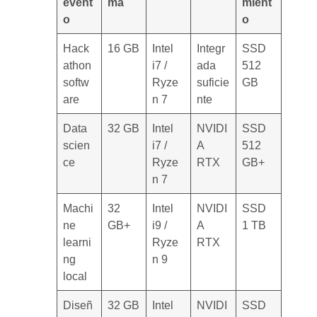
event
ma
mient
o
o
Hack
16 GB
Intel
Integr
SSD
athon
i7 /
ada
512
softw
Ryze
suficie
GB
are
n 7
nte
Data
32 GB
Intel
NVIDI
SSD
scien
i7 /
A
512
ce
Ryze
RTX
GB+
n 7
Machi
32
Intel
NVIDI
SSD
ne
GB+
i9 /
A
1 TB
learni
Ryze
RTX
ng
n 9
local
Diseñ
32 GB
Intel
NVIDI
SSD