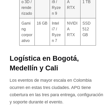
o 3D /
i9 /
A
1 TB
rende
Ryze
RTX
rizado
n 9
Gami
16 GB
Intel
NVIDI
SSD
ng
i7 /
A
512
corpor
Ryze
RTX
GB
ativo
n 7
Logística en Bogotá,
Medellín y Cali
Los eventos de mayor escala en Colombia
ocurren en estas tres ciudades. APG tiene
cobertura en las tres para entrega, configuración
y soporte durante el evento.