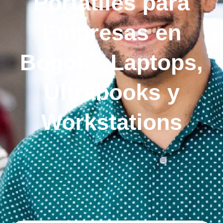
Portátiles para
Empresas en
Bogotá: Laptops,
Ultrabooks y
Workstations