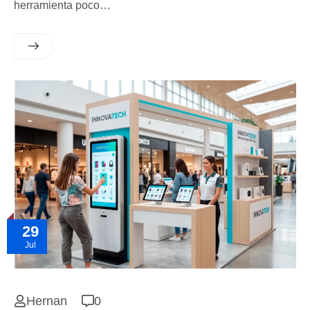
herramienta poco…
29
Jul
Hernan
0