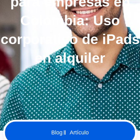
para empresas en
Colombia: Uso
corporativo de iPads
en alquiler
Blog
Artículo